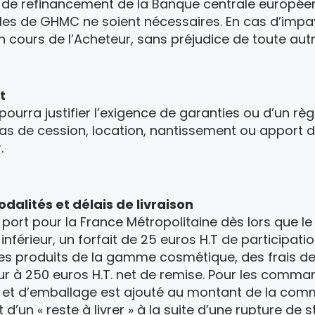
ux de refinancement de la Banque centrale europée
es de GHMC ne soient nécessaires. En cas d’impa
cours de l’Acheteur, sans préjudice de toute autr
t
 pourra justifier l’exigence de garanties ou d’un 
 de cession, location, nantissement ou apport d
.
dalités et délais de livraison
 port pour la France Métropolitaine dès lors que l
érieur, un forfait de 25 euros H.T de participatio
es produits de la gamme cosmétique, des frais d
ur à 250 euros H.T. net de remise. Pour les comman
ort et d’emballage est ajouté au montant de la com
t d’un « reste à livrer » à la suite d’une rupture d